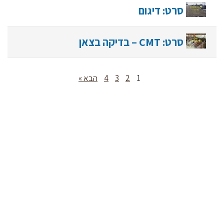
סרט: דיגום
סרט: CMT – בדיקה בצאן
1
2
3
4
הבא »