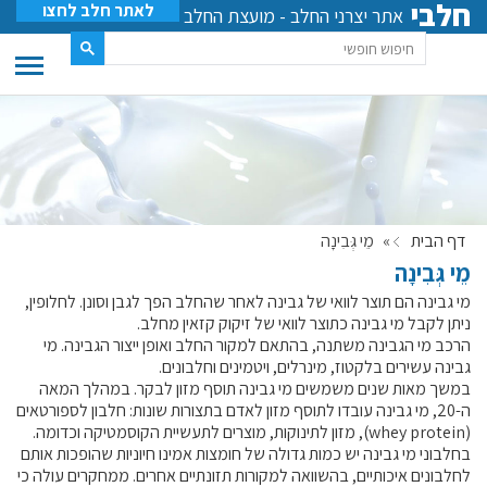
חלבי
לאתר חלב לחצו
אתר יצרני החלב - מועצת החלב
דף הבית
»
מֵי גְּבִינָה
מֵי גְּבִינָה
מי גבינה הם תוצר לוואי של גבינה לאחר שהחלב הפך לגבן וסונן. לחלופין,
ניתן לקבל מי גבינה כתוצר לוואי של זיקוק קזאין מחלב.
הרכב מי הגבינה משתנה, בהתאם למקור החלב ואופן ייצור הגבינה. מי
גבינה עשירים בלקטוז, מינרלים, ויטמינים וחלבונים.
במשך מאות שנים משמשים מי גבינה תוסף מזון לבקר. במהלך המאה
ה-20, מי גבינה עובדו לתוסף מזון לאדם בתצורות שונות: חלבון לספורטאים
(whey protein), מזון לתינוקות, מוצרים לתעשיית הקוסמטיקה וכדומה.
בחלבוני מי גבינה יש כמות גדולה של חומצות אמינו חיוניות שהופכות אותם
לחלבונים איכותיים, בהשוואה למקורות תזונתיים אחרים. ממחקרים עולה כי