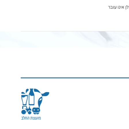
בידי רעלנים שמייצר החיידק קלוסטרידיום בוטולינום (Clostridium Botulinum). הרעלן אינו עובר