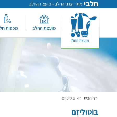
חלבי
אתר יצרני החלב - מועצת החלב
מועצת החלב
מכסות חל
דף הבית
»
בּוֹטוּליזְם
בּוֹטוּליזְם