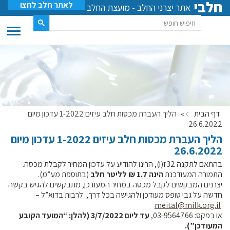
חלבי
לאתר חלב לחצו
אתר יצרני החלב - מועצת החלב
דף הבית
»
הליך העברת מכסות חלב עיזים 1-2022 עדכון מיום
26.6.2022
הליך העברת מכסות חלב עיזים 1-2022 עדכון מיום
26.6.2022
בהתאם לתקנה 32ז(ו), הרינו להודיע על עדכון המחיר לקבלת מכסה.
התמורה המעודכנת
הינה 1.7 ₪ לליטר חלב
(בתוספת מע”מ).
יצרנים המבקשים לקבל מכסה במחיר המעודכן, מתבקשים להגיש בקשה
חדשה על גבי טופס מעודכן ולהגישה בכל דרך, לרבות בדוא”ל –
meital@milk.org.il
או בפקס: 03-9564766,
עד ליום 3/7/2022 (להלן: “המועד הקובע
המעודכן”).