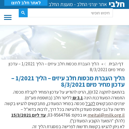
חלבי
לאתר חלב לחצו
אתר יצרני החלב - מועצת החלב
דף הבית
»
הליך העברת מכסות חלב עיזים – הליך 1/2021 – עדכון
מחיר מיום 8/3/2021
הליך העברת מכסות חלב עיזים – הליך 1/2021 –
עדכון מחיר מיום 8/3/2021
בהתאם לתקנה 32ז(ו), הרינו להודיע על עדכון המחיר לקבלת מכסה.
התמורה המעודכנת הינה
3.1 ₪
לליטר חלב (בתוספת מע"מ).
יצרנים המבקשים
לקבל
מכסה במחיר המעודכן, מתבקשים להגיש בקשה
חדשה על גבי טופס מעודכן ולהגישה בכל דרך, לרבות בדוא"ל –
meital@milk.org.il
או בפקס: 03-9564766,
עד ליום 15/3/2021
(להלן: "המועד הקובע המעודכן").
לא ניתן להגיש בקשות חדשות לפרישה במסגרת הליך זה.