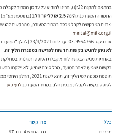
בהתאם לתקנה 32ז(ו), הרינו להודיע על עדכון המחיר לקבלת מכסה.
התמורה המעודכנת
הינה 2.5 ₪ לליטר חלב
(בתוספת מע”מ).
יצרנים המבקשים לקבל מכסה במחיר המעודכן, מתבקשים להגיש ב
meital@milk.org.il
או בפקס: 03-9564766, עד ליום 23/3/2021 (להלן: “המועד הקובע המעודכן”).
לא ניתן להגיש בקשות חדשות לפרישה במסגרת הליך זה.
באחריות מגיש הבקשה לוודא קבלת הטופס ותקינותו במחלקת ה
בקשות שיגיעו לאחר המועד, מכל סיבה שהיא, לא יילקחו בחשבו
תוספת מכסה לפי הליך זה, תהא לשנת 2021, החלק היחסי ממנת המכסה החל מחודש מרץ.
לטופס בקשה לקבלת מכסת חלב במחיר המעודכן:
לחץ כאן
כללי
צרו קשר
מכרזים
דרך החורש 4 , ת.ד 97