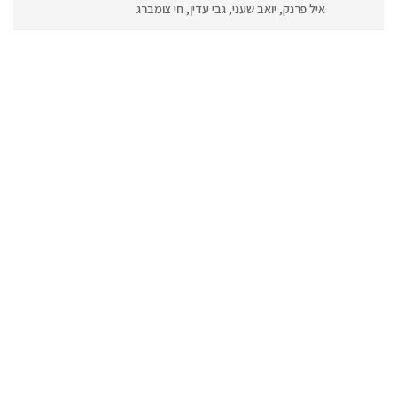
איל פרנק, יואב שעני, גבי עדין, חי צומברג