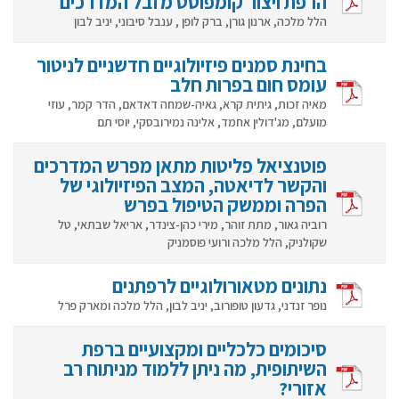
הרפת ויצור קומפוסט מזבל המדרכים
הלל מלכה, ארנון גורן, ברק לופן , ענבל סיבוני, יניב לבון
בחינת סמנים פיזיולוגיים חדשניים לניטור
עומס חום בפרות חלב
מאיה זכות, גיתית קרא, גאיה-שמחה דאדאם, הדר קמר, עוזי
מועלם, מג'דולין אחמד, אלינה נמירובסקי, יוסי תם
פוטנציאל פליטות מתאן מפרש המדרכים
והקשר לדיאטה, המצב הפיזיולוגי של
הפרה וממשק הטיפול בפרש
רוביה גאור, מתת זוהר, מירי כהן-צינדר, אריאל שבתאי, טל
שקולניק, הלל מלכה ורועי פוסמניק
נתונים מטאורולוגיים לרפתנים
נופר זנדני, גדעון טופורוב, יניב לבון, הלל מלכה ומארק פרל
סיכומים כלכליים ומקצועיים ברפת
השיתופית, מה ניתן ללמוד מניתוח רב
אזורי?