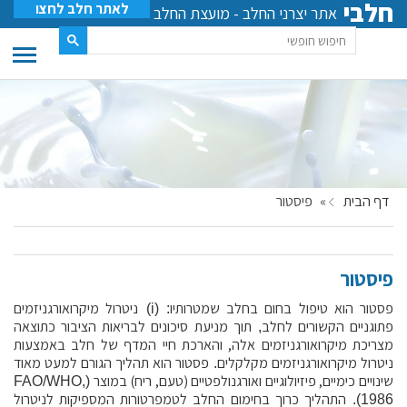
חלבי
לאתר חלב לחצו
אתר יצרני החלב - מועצת החלב
דף הבית
»
פיסטור
פיסטור
פסטור הוא טיפול בחום בחלב שמטרותיו
ניטרול
מיקרואורגניזמים
)
i
: (
פתוגניים הקשורים לחלב
תוך
מניעת
סיכונים לבריאות הציבור
כתוצאה
,
מצריכת מיקרואורגניזמים אלה, והארכת חיי המדף של חלב באמצעות
ניטרול
מיקרואורגניזמים
מקלקלים
פסטור הוא תהליך הגורם למעט מאוד
.
שינויים כימיים, פיזיולוגיים ואורגנולפטיים (טעם, ריח)
במוצר
(FAO/WHO,
התהליך כרוך בחימום החלב
לטמפרטורות המספיקות
לניטרול
.
1986)