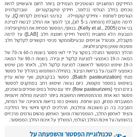
החיידקים הפתוגניים הוגטטיביים העמידים ביותר
לחום והעשויים להיות
נוכחים בחלב הגולמי (כלומר
חיידקי
מיקובקטריום
טוברקולוזיס
,
הגורמים לשחפת
– וחיידקי
קוקסיילה
בורנטי
הגורמים לקדחת
עד
),
Q
לרמה מקובלת (הפחתה ב-
לוג
, וכך להפוך את החלב
לבטוח לצריכת
)
5
בני אדם (
בנוסף, הפסטור מפחית את המיקרופלורה
).
Kelly et al., 2005
הטבעית הלא פתוגנית (למשל חיידקי חומצת
חלב
עד לרמה
])
LAB
[
מקובלת, ומנטרל אנזימים טבעיים
ממקור פנימי הקשורים לקלקול חלב
/
מסיבות שאינן מיקרוביולוגיות
.
תהליך הפסטור התגלה
במקור על ידי לואי פסטר בשנות ה-60 וה-70 של
המאה ה-19
כאמצעי
למניעת קלקול יין ובירה. בשנות ה-90 של המאה
ה-19
שימש הפסטור
לראשונה למניעת קלקול חלב
ולאחר מכן שימש
,
כאמצעי להגנה על בריאות הציבור. בתחילה השתמשו בתהליך של פסטור
מנתי
פסטור
בבקבוקים, ואף שהוא עדיין
),
Batch pasteurization
(
בשימוש במספר מקומות
כיום נעשה שימוש רחב במתקנים לפסטור
,
בזרם רציף
. יחד עם טיפול במים שפירים ובשפכים,
)
flow pasteurizers
(
פסטור הוא אחת
מההתפתחויות החשובות ביותר למניעת
מחלות זיהומיות
המועברות ממזון, כגון שחפת. נושאים כמו בריאות וההיגיינה של הפרות,
הסביבה בה הן
משוכנות ונחלבות
תהליכים לניקוי וחיטוי ציוד החליבה
,
והציוד לאחסון החלב, הטמפרטורה ומשך האחסון מהווים גורמים מרכזיים
בהשפעה על איכות החלב הגולמי, המשליך על איכות החלב המפוסטר
.
טכנולוגיית הפסטור והשפעתה על