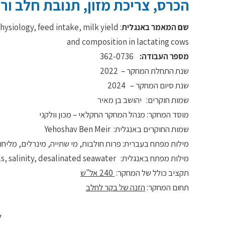
הכרס, צריכת מזון, תנובת חלב ורכ
שם המאמר באנגלית
physiology, feed intake, milk yield
and composition in lactating cows
מספר העבודה:
362-0736
שנת התחלת המחקר – 2022
שנת סיום המחקר – 2024
שמות חוקרים: יהושב בן מאיר
מוסד המחקר: מנהל המחקר החקלאי – מכון וולקני
שמות החוקרים באנגלית: Yehoshav Ben Meir
מילות מפתח בעברית: פרות חולבות, מי שתייה, מינרלים, מליח
מילות מפתח באנגלית: lactating cows, drinking water, minerals, salinity, desalinated seawater
תקציב כולל של המחקר:
240 אל"ש
תחום המחקר:
הזנה של בקר לחלב
ל