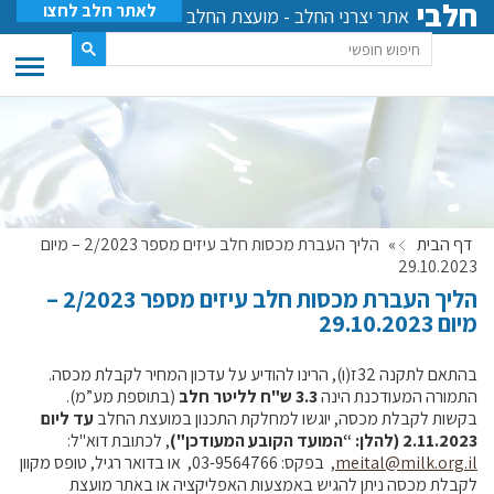
חלבי
לאתר חלב לחצו
אתר יצרני החלב - מועצת החלב
דף הבית
»
הליך העברת מכסות חלב עיזים מספר 2/2023 – מיום
29.10.2023
הליך העברת מכסות חלב עיזים מספר 2/2023 –
מיום 29.10.2023
בהתאם לתקנה 32ז(ו), הרינו להודיע על עדכון המחיר לקבלת מכסה.
התמורה המעודכנת הינה
3.3 ש"ח לליטר חלב
(בתוספת מע”מ).
בקשות לקבלת מכסה, יוגשו למחלקת התכנון במועצת החלב
עד ליום
2.11.2023
(להלן: “המועד הקובע המעודכן")
, לכתובת דוא"ל:
meital@milk.org.il
, בפקס: 03-9564766, או בדואר רגיל, טופס מקוון
לקבלת מכסה ניתן להגיש באמצעות האפליקציה או באתר מועצת