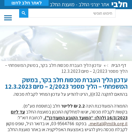
חלבי
לאתר חלב לחצו
אתר יצרני החלב - מועצת החלב
דף הבית
»
עדכון הליך העברת מכסות חלב בקר, במשק המשפחתי –
הליך מספר 2/2023 – מיום 12.3.2023
עדכון הליך העברת מכסות חלב בקר, במשק
המשפחתי – הליך מספר 2/2023 – מיום 12.3.2023
בהתאם לתקנה 32ז(ו), הרינו להודיע על עדכון המחיר לקבלת מכסה.
התמורה המעודכנת הינה
2.2 ₪ לליטר
חלב (בתוספת מע”מ).
בקשות לקבלת מכסה, יוגשו למחלקת התכנון במועצת החלב
עד ליום
16/3/2023 (להלן: “המועד הקובע המעודכן"),
לכתובת דוא"ל:
meital@milk.org.il
, בפקס: 03-9564766, או בדואר רגיל, טופס מקוון
לקבלת מכסה ניתן להגיש באמצעות האפליקציה או באתר מועצת החלב