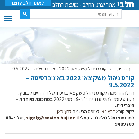
חלבי
לאתר חלב לחצו
אתר יצרני החלב - מועצת החלב
דף הבית
»
קורס ניהול משק צאן 2022 באוניברסיטה – 9.5.2022
קורס ניהול משק צאן 2022 באוניברסיטה –
9.5.2022
החלה הרשמה לקורס ניהול משק צאן בריכוזו של ד"ר חיים ליבוביץ.
הקורס עומד להיפתח ביום ב’ ב-9 במאי 2022
במתכונת מיוחדת
–
היברידית.
לקול קורא
לחץ כאן
לטופס הרשמה
לחץ כאן
לפרטים: סיגל גולדנר – מייל:
sigalg@savion.huji.ac.il
, טל’: 08-
9489709