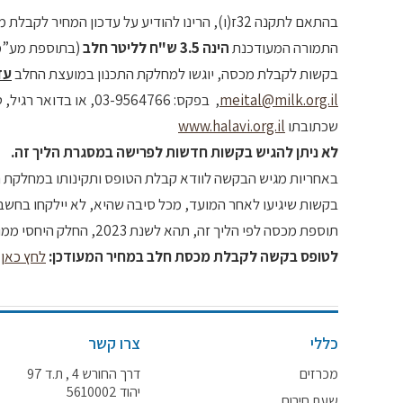
בהתאם לתקנה 32ז(ו), הרינו להודיע על עדכון המחיר לקבלת מכסה.
התמורה המעודכנת
הינה 3.5 ש"ח לליטר חלב
(בתוספת מע”מ
בקשות לקבלת מכסה, יוגשו למחלקת התכנון במועצת החלב
עד ליום 2023
meital@milk.org.il
, בפקס: 03-9564766,
שכתובתו
www.halavi.org.il
לא ניתן להגיש בקשות חדשות לפרישה במסגרת הליך זה.
באחריות מגיש הבקשה לוודא קבלת הטופס ותקינותו במחלקת ה
בקשות שיגיעו לאחר המועד, מכל סיבה שהיא, לא יילקחו בחשבו
תוספת מכסה לפי הליך זה, תהא לשנת 2023, החלק היחסי ממנת המכסה החל מחודש
לטופס בקשה לקבלת מכסת חלב במחיר המעודכן:
לחץ כאן
כללי
צרו קשר
מכרזים
דרך החורש 4 , ת.ד 97
יהוד 5610002
שעת חירום