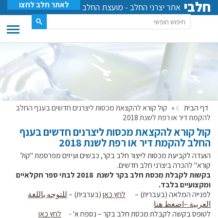
חלבי
לאתר חלב לחצו
אתר יצרני החלב - מועצת החלב
דף הבית
»
קול קורא להקצאת מכסות ליצרנים חדשים בענף החלב
להקמת דיר או רפת לשנת 2018
קול קורא להקצאת מכסות ליצרנים חדשים בענף
החלב להקמת דיר או רפת לשנת 2018
הועדה לקביעת מכסות לייצור חלב בקר, כבשים ועיזים מפרסמת "קול
קורא" להכרה ביצרני חלב חדשים.
בקשות לקבלת מכסת חלב בקר לשנת 2018 לבתי ספר חקלאיים
ומקצועיים בלבד.
לפנייה המלאה (בעברית) –
לחץ כאן
(בערבית) –
للتوجه باللغة
العربية –اضغط هنا
לטופס בקשה לקבלת מכסת חלב בקר – נספח א' -
לחץ כאן