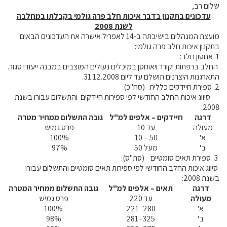
שלום רב,
עדכונים בתקנון בדבר איכות חלב פרה גולמי בקבלתו במחלבה
לשנת 2008
מועצת המנהלים בישיבתה ב-14 לאפריל אישרה את העדכונים הבאים
בתקנון איכות חלב פרה גולמי:
1. אחסון חלב:
החלב ברפתות יקורר ויאוחסן במיכלים נעולים המוצבים במבנה ייעודי סגור.
התארגנות היצרנים תושלם עד ליום 31.12.2008.
2. ספירת חיידקים כללית (סח"כ):
סיווג איכות החלב החודשי לפי ספירות חיידקים והתשלום עבורו בשנת
2008:
דרגה
חיידקים – אלפים למ"ל
גובה התשלום ממחיר מטרה
מעולה
עד 10
פרס גמיש
א'
50 – 10
100%
ב'
מעל 50
97%
3. ספירת תאים סומטיים (סת"ס):
סיווג איכות החלב החודשי לפי ספירות תאים סומטיים והתשלום עבורו
בשנת 2008:
דרגה
תאים – אלפים למ"ל
גובה התשלום ממחיר המטרה
מעולה
עד 220
פרס גמיש
א'
280- 221
100%
ב'
325- 281
98%