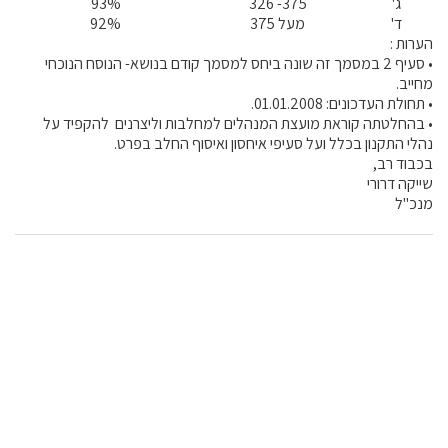
ג'
375- 326
93%
ד'
מעל 375
92%
הערות :
• סעיף 2 במסמך זה שונה ביחס למסמך קודם בנושא- הנוסח הנוכחי
מחייב.
• תחולת העדכונים: 01.01.2008.
• בהחלטתה קוראת מועצת המנהלים למחלבות וליצרנים להקפיד על
נהלי התקנון בכלל ועל סעיפי איחסון ואיסוף החלב בפרט.
בכבוד רב,
שייקה דרורי
מנכ"ל