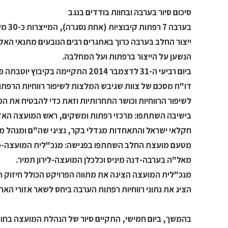
סיכום סיור בערבה ובחוות בודדים בנגב
בערבה 7 רפתות קיבוציות (אחת נסגרה), המייצרות כ-30 מיליון ליטרים בשנה ומשווקות למחלבת "יוטבתה".
ייצור החלב בערבה כרוך באתגרים רבים הנובעים מתנאי האקל
הנשען על הייצור ברפתות ועל המחלבה.
ביום רביעי ה-31 לדצמבר 2014 הת
דו"ח מסכם של צוות שגיבש המלצות לשיפור רווחיות הרפתו
לשיפור הרווחיות וכושר התחרותיות וזאת כדי להבטיח את ה
בישיבה השתתפו: מרכזי רפתות ומשקים, ראש המועצה האזור
חקלאי ישראל והתאחדות מגדלי בקר, נציגי שה"ם ומנהל מ
מטעם מועצת החלב השתתפו בפגישה: מנכ"לית המועצה-מיכל
מאל"ה בערבה-דנה מיניס וכלכלן המועצה-לירון תמיר.
מנכ"לית המועצה הציגה את מתווה הפרויקט הכולל חיזוק ה
הציג את נתוני רווחיות רפתות הערבה ביחס לשאר אזורי הארץ
בהמשך, ביום חמישי, התקיים סיור של הנהלת המועצה בחוות