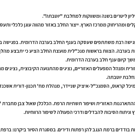
ים ומהריחוק ממרכז הארץ. ייצור החלב באזור מהווה עוגן כלכלי ותעס
קיימה בקיבוץ יוטבתה פגישה רבת משתתפים שעסקה בענף החלב בערבה הדרומית. בפגיש
ת בערבה. הצוות בראשות מנכ"לית מועצת החלב הציע כי יתבצע מהלך 
משך קיום ענף חלב בערבה הדרומית.
ית ומנהל המפעלים האזוריים, נציגים מהתנועה הקיבוצית, נציגים 
חלבת יוטבתה.
 קראוס, הסמנכ"ל-איציק שניידר, מנהלת מח' תכנון-דורית אשכנזי
התארגנות האזורית ושיפור תשתיות הרפת. הכלכלן שאול צבן מחברת "
 וניתוח הסיבות להבדלים ודרכי הפעולה לשיפור הרווחיות.
 בודדים ברמת הנגב להן רפתות ודירים. במסגרת הסיור ביקרנו: ברפת 