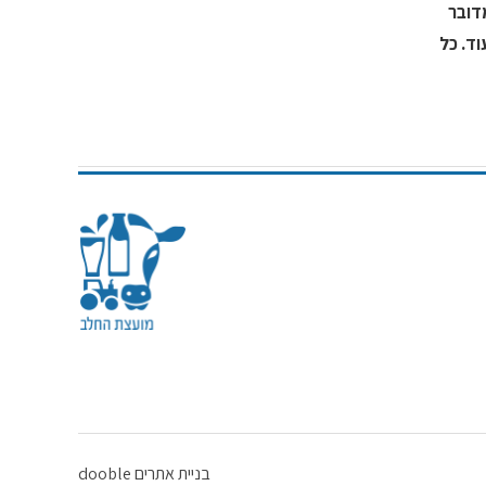
דובר
ד. כל
בניית אתרים dooble