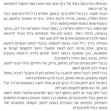
הנגיפיות המדבקים ביותר של בקר וצאן. הוא נישא באוויר ומסוגל להתפשט
על פני יבשות.
הנגיף מועבר בין בעלי חיים (בקר ובצאן), מופרש בכל הדרכים מגוף בעל
החיים החולה, נשימה, אכילה לרבות בחלב. נגיף זה מושמד בחימום, גם
בטמפרטורות נמוכות יחסית (פסטור רגיל).
אם מספר בעלי החיים החולים רב, כמות הנגיף המופרשת על ידם, בעיקר
בנשימה, גדולה ביותר. בתנאי מזג-אויר מתאימים עלול הנגיף להינשא
באוויר ולהדביק משקים אחרים אף ללא מגע ישיר.
המחלה בדרך כלל אינה גורמת לתמותה בבעלי החיים הבוגרים (למעט
צבאים), אולם גורמת להם לצאת ממעגל הייצור לתקופות קצרות או
ממושכות, בכך שפוגעת בכושר הייצור שלהם (ירידה דרמטית בתנובת
החלב, פגיעה בעור הפרה צליעות וכו').
בבעלי חיים צעירים (עגלים, טלאים, גדיים, גורי חזירים) עלול הנגיף לפגוע
בשריר הלב ולגרום למוות.
בכדי לסייע לבעל החיים להתגבר על מחלתו ניתן לו מזון קל לעיכול, טיפול
מקומי בפצעים, מניעת מאמץ, הכנת מרבץ מתאים וכדומה.
בישראל נהוג לחסן את כל הבקר והצאן אחת לשנה באמצעות תרכיב יעיל
וטוב, אך הוא מחסן לתקופות מוגבלות.
בעל חיים צעיר יש לחסן בחיסון דחף בתוך חודשיים-שלושה לאחר חיסונו
הראשון. בעלי חיים מבוגרים, שחוסנו כבר מספר פעמים במסגרת החיסונים
השנתיים, מקיימים את הנוגדנים בגופם למשך תקופות ממושכות יותר
מאשר בעלי חיים צעירים.