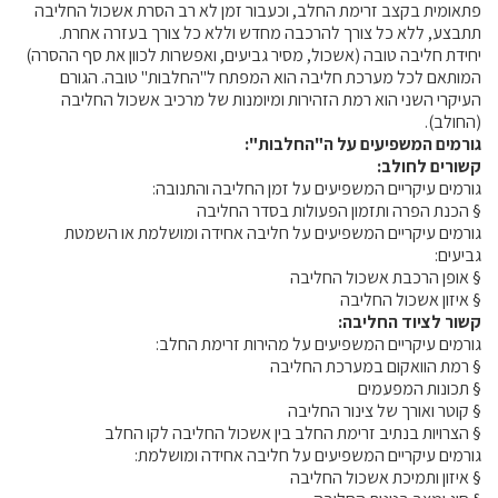
פתאומית בקצב זרימת החלב, וכעבור זמן לא רב הסרת אשכול החליבה
תתבצע, ללא כל צורך להרכבה מחדש וללא כל צורך בעזרה אחרת.
יחידת חליבה טובה (אשכול, מסיר גביעים, ואפשרות לכוון את סף ההסרה)
המותאם לכל מערכת חליבה הוא המפתח ל"החלבות" טובה. הגורם
העיקרי השני הוא רמת הזהירות ומיומנות של מרכיב אשכול החליבה
(החולב).
גורמים המשפיעים על ה"החלבות":
קשורים לחולב:
גורמים עיקריים המשפיעים על זמן החליבה והתנובה:
§
הכנת הפרה ותזמון הפעולות בסדר החליבה
גורמים עיקריים המשפיעים על חליבה אחידה ומושלמת או השמטת
גביעים:
§
אופן הרכבת אשכול החליבה
§
איזון אשכול החליבה
קשור לציוד החליבה:
גורמים עיקריים המשפיעים על מהירות זרימת החלב:
§
רמת הוואקום במערכת החליבה
§
תכונות המפעמים
§
קוטר ואורך של צינור החליבה
§
הצרויות בנתיב זרימת החלב בין אשכול החליבה לקו החלב
גורמים עיקריים המשפיעים על חליבה אחידה ומושלמת:
§
איזון ותמיכת אשכול החליבה