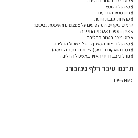
§
סוג ומצב בטנות החליבה
§
משקל הקומץ
§
כיוון מסיר הגביעים
§
מהירות תגובת הווסת
גורמים עיקריים המשפיעים על צפצופים והשמטת גביעים:
§
איזון ותמיכת אשכול החליבה
§
סוג ומצב בטנות החליבה
§
משקל ו"פיזור המשקל" של אשכול החליבה.
§
רמת הוואקום בגביע (הצרויות בנתיב הזרימה)
§
גודל ומצב חרירי האוויר באשכול החליבה.
תרגם ועיבד רלף גינזבורג
1996
NMC