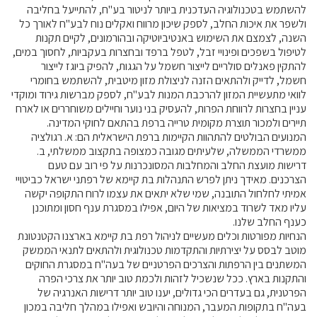
להשתמש בטכנולוגיה העדכנית ביותר לניטור בע"ח, להתייעל בחליבה
ולשפר את איכות החלב, לספק שיכון מרווח ואקלים נוח לבע"ח לאורך כל
השנה, לצמצם את השימוש באנטיביוטיקה ובהורמונים, לקיים תקנות
לטיפול בשפכים ופינויי זבל, לטפל ברפד ובחצרות בעקביות, לחסוך במים,
להתקין פאנלים סולריים לייצור חשמל על הגגות, להפיק ביוגז לייצור
חשמל, לדייק ולהתאים הזנה לניצולת מזון מיטבית, להשתמש בחומרי
לוואי מתעשיית המזון להרכבת המנות לבע"ח, לספק מברשות גירוד ומוקדי
עניין בחצרות לרווחת הפרות, להעסיק בני נוער וחיילים משוחררים או לארח
תיירים ולמכור תוצרת מקומית טרייה ברפת בהתאם לחוקי המדינה.
המנועים הבולטים להתהוות הקיימות ברפת הישראלית הם: א. רגולציה
ממשרדי הממשלה, שלעיתים מגובה כמצופה בתקצוב ממשלתי, ב.
דרישות מועצת החלב והמחלבות המסונכרנות על פי רוב עם טעם
הצרכנים. מאידך ניתן לפרש התנהלות בת קיימא של רפתני ישראל כביטויי
אמיתי לחלחול התובנה, שמי שלא יתאים את עצמו לרוח התקופה יקשה
עליו מאד לשרוד במציאות של היום, אפילו במסגרת ענף חסון ומתוכנן
כענף החלב שלנו.
הנחיות מפורטות וכלים מעשיים לניהול רפת בת קיימא בארצנו הקטנטונת
מוטב לבסס על יצירתיות והתקדמות טכנולוגית ולהתאים לתנאי הממשק
המשתנים בין הרפתות והצרכים הפרטניים של בעה"ח במסגרת החוקים
והתקנות בארץ. ככל שנשכיל לזהות ולכמת טוב יותר את צרכי הפרה
הפרטנית, גם בעדרים הכי גדולים, יענו טוב יותר דרישות האנרגיה של
בעה"ח בתקופות המעבר, המנוחה והיובש ואפילו במהלך חליבה במכון