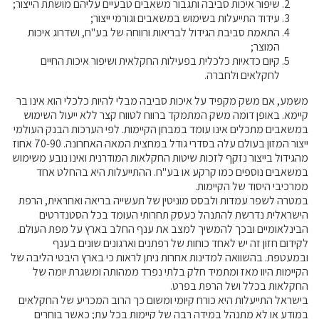
שיפור איכות סביבה ותגבור משאבים טבעיים עליהם מושתת הייצור;
עידוד התייעלות בשימוש במשאבים וגורמי ייצור;
התאמת סביבת הגידול לבריאות ורווחה של בע"ח, ושדרוג איכות
המוצר;
קיום כדאיות כלכלית בפעילות החקלאית ושיפור איכות החיים
לחקלאים ולחברה.
משמע, אם משק מקפיד על איכות סביבה מבלי להיות כלכלי הוא אינו בר
קיימא. באופן דומה משק המתמקד ברווח לטווח קצר ללא ייעול השימוש
במשאבים מתכלים אינו עומד במבחן הקיימות. לפי הערכות הבנק העולמי
ייצור המזון בעולם עלה בסדרי גודל במחצית המאה האחרונה. 70-90 אחוז
מהגידול בייצור נזקף לזכות שיטות החקלאות המודרנית ואינו נובע משימוש
במשאבים נוספים כמו קרקע או בע"ח. ההתייעלות היא בהחלט אחד
ממרכיבי היסוד של הקיימות.
במטרה לשפר עמדות ולבסס מוניטין של תעשייה בריאה ואחראית, הרפת
הישראלית נדרשת להתנהל כעסק תחרותי העומד בכל הסטנדרטים
הבינלאומיים ובכך להמשיך למצב את ענף החלב בארץ על מפת העולם.
לקידום חזון זה יש לאחד כוחות של רפתנים וארגונים שונים בענף
ובמעטפת. בהשוואה למדינות אחרות ניתן לראות כי בארץ היבטי הליבה של
הקיימות היוו מאז ומתמיד חלק בלתי נפרד ממהותה ומשגרת יומה של
החקלאות בכלל ושל הרפת בפרט.
בישראל התייעלות היא כורח קיומי ומשום כך הרוב המכריע של החקלאים
במודע או לא מתנהל במידה רבה של קיימות בכל עת; כאשר בוחרים