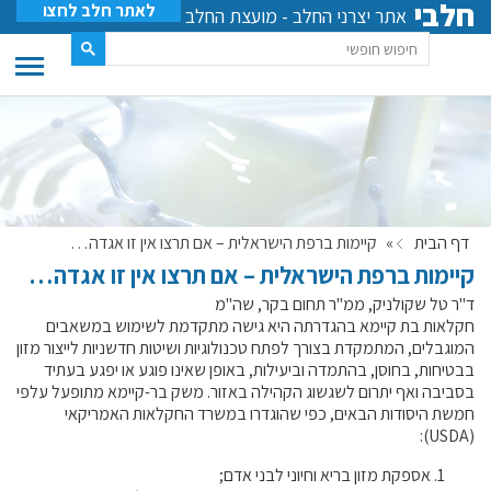
חלבי
לאתר חלב לחצו
אתר יצרני החלב - מועצת החלב
דף הבית
»
קיימות ברפת הישראלית – אם תרצו אין זו אגדה…
קיימות ברפת הישראלית – אם תרצו אין זו אגדה…
ד"ר טל שקולניק, ממ"ר תחום בקר, שה"מ
חקלאות בת קיימא בהגדרתה היא גישה מתקדמת לשימוש במשאבים
המוגבלים, המתמקדת בצורך לפתח טכנולוגיות ושיטות חדשניות לייצור מזון
בבטיחות, בחוסן, בהתמדה וביעילות, באופן שאינו פוגע או יפגע בעתיד
בסביבה ואף יתרום לשגשוג הקהילה באזור. משק בר-קיימא מתופעל עלפי
חמשת היסודות הבאים, כפי שהוגדרו במשרד החקלאות האמריקאי
):
USDA
(
אספקת מזון בריא וחיוני לבני אדם;