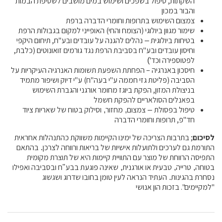
השקתות, טיפול בשפכים ושימוש במים מושבים לשטיפת הבמות
והבור במכון
צמצום השימוש
בתרופות
וחומרי
הדברה
ברפת
שימור מגוון
ביולוגי
(הצומח והחי) האופייני למקום בגבולות הרפת
בטיחות ביולוגית
נהלים להגנה על עובדים ובע"ח, תיחום
היקפי
–
וחיסון עובדים ובע"ח בסביבת הרפת נגד גורמים זואונוטים (כלבת,
לפטוספירה וכד'
)
חיסכון באנרגיה
– הפחתת השפעת
תשומות
האנרגיה העיקריות על
הסביבה (פליטת גזי חממה ע"י בעה"ח) ע"י דיוק ושיפור מתמיד
בניצולת המזון, הפקת ביוגז
מחומר אורגני והגברת השימוש
בפאנלים הסולאריים להפקת חשמל
טיפול בפסולת
צמצום
מחזור
וסילוק
בטוח
של שאריות ציוד
,
,
–
חד"פ, תרופות וחומרי
הדברה
לסיכום
;
בתרבות
הצריכה
של
ימינו
הקיימות
משווקת
כהתנהלות
אחראית
התורמת
גם
לערכים
ולתועלות
אישיות
של
בריאות
ורווחה
לצרכן
בהתאם
.
התפיסה
הרווחת
של
מוצר
עם
התוויית
קיימות
היא
של
תוצרת
מקומית
בטוחה
טרייה
טבעית
או
אורגנית
שאינה
פוגעת
בבע
ח
ובסביבה
ואפילו
"
,
,
,
נסחרת
בהגינות
העתיד הנראה לעין טומן בחובו שדרוג ושגשוג
.
"למקיימים". בזכות הון אנושי