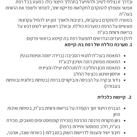
ובדרך זו נצליח לטייב ולהתייעל בתהליך הייצור כולו. כמעט בכל רפת
אפשר ומומלץ להתקדם לחקלאות מדייקת יותר, למחזר ולשפר את הרווחת
בעה"ח.
במטרה להתקדם בעקביות, ביציבות ולאורך זמן יש להחיל עקרונות
מעשיים על הרפת כמערכת כוללת. ובשלב ראשון יש לשים דגש על
בריאות ורווחת בע"ח.
להלן היעדים הנדרשים לתפעול רפת בת קיימא בראשי פרקים:
1. מערכת כוללת של רפת בת-קיימא
התאמת בעה"ח לתנאי הסביבה (ברירה יזומה וטיפוח גנטי)
התאמת ממשק הזנה ושיכון לבע"ח
התאמת מכון החליבה להתנהלות יעילה והגיינית
אחסון ושינוע
נכון
של החלב
גידור ובקרה על הכניסה והביקורים ברפת (בטיחות ביולוגית ובטיחות
בעבודה
)
2.
קיימות כלכלית
הגברת הייצור
תוך הקפדה על בריאות ורווחת בע"ח, בטיחות ואיכות
מזון
גיוון מקורות פרנסה
מהרפת (מכירת קומפוסט ומים מושבים,
מכירת
בע"ח, חלב מפוסטר ותיירות ברפת
)
חיבור ישיר והענות
לדרישות השוק במגבלות
כשרות שונה, אורגני,
(