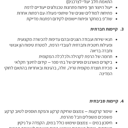
התאמת חלב יעודי לצרכנים
)
ייעול
הייצור תוך
פיתוח פתרונות טכנולוגים
ייעודיים לרפת
פתיחות למודלים שונים של
שיתופי פעולה עם רפתות אחרות
שת"פ במחקר ופיתוח יישומים לקידום רפתנות מדייקת
3.
קיימות
חברתית
תנאי שירות ועבודה הוגנים
ובהם
עדיפות להכשרה מקצועית
ופעילות חינוכית וחברתית לעובדי
הרפת
למטרת טיפוח הון
אנושי
,
וחברה בריאה
תרומה
של הרפת לקהילה
ולכלכלה המקומית
ביקורים
מאורגנים וסיורים של בתי ספר
קידום לחינוך חקלאי
–
מכירת תוצרת מקומית טריה
זולה, בהגינות ובאחריות
בהתאם לחוקי
,
המדינה
4.
קיימות
סביבתית
שימור קרקעות
צמצום שחיקת
קרקע
והפקת תוספים לטיוב קרקע
–
משפכים מטופלים וזבל מהרפת
.
חיסכון במים
צמצום שימוש
כולל
במים
הקפדה על ניקיון
,
–