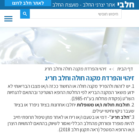
חלבי
לאתר חלב לחצו
אתר יצרני החלב - מועצת החלב
דף הבית
»
זיהוי והפרדת מקנה חולה וחלב חריג
זיהוי והפרדת מקנה חולה וחלב חריג
1. יש לזהות ולהפריד מקנה חולה או החשוד ככזה ו/או מצבו הבריאותי לא
ידוע משאר המקנה הבריא לפי החלטת הרופא הווטרינר ובהתאם להנחיות
השו"ט.(פקודת מחלות בע"ח-1985).
2.
חולבות חולות ו/או מטופלות
יחלבו אחרונות בציוד ניפרד או בציוד
שעבר ניקוי וחיטוי יעילים.
3."
חלב חריג
"- דמי או בטעם ו/או ריח או לאחר מתן טיפול תרופתי חייב
להיות מופרד ומורחק מהחלב הכללי ואסור לשיווק בהתאם להתוויות היצרן
ו/או הרופא המטפל (ראה תקנון חלב 2018).