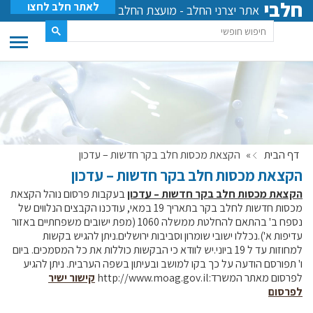
חלבי
לאתר חלב לחצו
אתר יצרני החלב - מועצת החלב
דף הבית
»
הקצאת מכסות חלב בקר חדשות – עדכון
הקצאת מכסות חלב בקר חדשות – עדכון
הקצאת מכסות חלב בקר חדשות – עדכון
בעקבות פרסום נוהל הקצאת
מכסות חדשות לחלב בקר בתאריך 19 במאי, עודכנו הקבצים הנלווים של
נספח ב' בהתאם להחלטת ממשלה 1060 (מפת ישובים משפחתיים באזור
עדיפות א').נכללו ישובי שומרון וסביבות ירושלים.ניתן להגיש בקשות
למחוזות עד ל 19 ביוני.יש לוודא כי הבקשות כוללות את כל המסמכים. ביום
ו' תפורסם הודעה על כך בקו למושב ובעיתון בשפה הערבית. ניתן להגיע
לפרסום מאתר המשרד:http://www.moag.gov.il
קישור ישיר
לפרסום