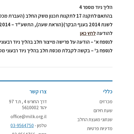
הליך ניוד מספר 4
בהתאם לתקנה 17 לתקנות תכנון משק החלב (העברת מכסות בשנים 2014 עד 2016 ומדיניות הפיתוח
לשנת 2014 בענף הבקר)(הוראת שעה), התשע"ד – 2014, להלן הודעה על קיום הליך ניוד מספר 4.
להודעה
לחץ כאן
לנספח א' – הודעה על פרישה מייצור חלב בהליך ניוד רבעוני
לנספח ב' –
בקשה לקבלת מכסת חלב בהליך ניוד רבעוני מספ
כללי
צרו קשר
מכרזים
דרך החורש 4 , ת.ד 97
יהוד 5610002
שעת חירום
office@milk.org.il
שנתוני מועצת החלב
טלפון -
03-9564750
מדיניות פרטיות