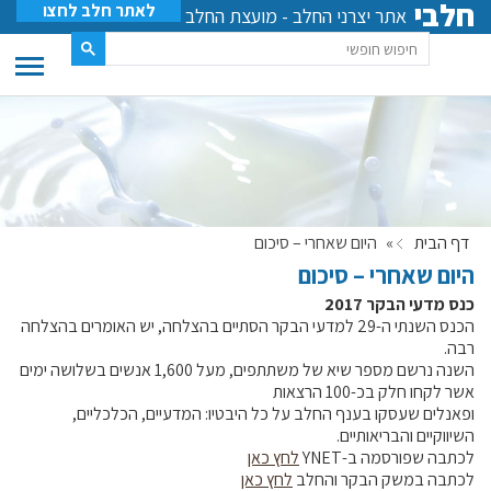
חלבי
לאתר חלב לחצו
אתר יצרני החלב - מועצת החלב
דף הבית
»
היום שאחרי – סיכום
היום שאחרי – סיכום
כנס מדעי הבקר 2017
הכנס השנתי ה-29 למדעי הבקר הסתיים בהצלחה, יש האומרים בהצלחה
רבה.
השנה נרשם מספר שיא של משתתפים, מעל 1,600 אנשים בשלושה ימים
אשר לקחו חלק בכ-100 הרצאות
ופאנלים שעסקו בענף החלב על כל היבטיו: המדעיים, הכלכליים,
השיווקיים והבריאותיים.
לכתבה שפורסמה ב-YNET
לחץ כאן
לכתבה במשק הבקר והחלב
לחץ כאן