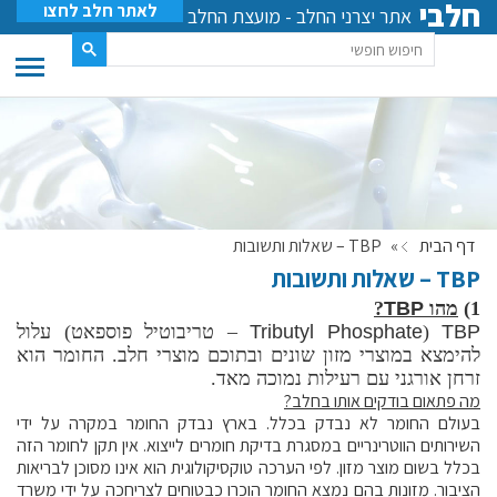
חלבי
לאתר חלב לחצו
אתר יצרני החלב - מועצת החלב
דף הבית
»
TBP – שאלות ותשובות
TBP – שאלות ותשובות
1)
מהו
TBP
?
TBP
(
Tributyl Phosphate
– טריבוטיל פוספאט) עלול
להימצא במוצרי מזון שונים ובתוכם מוצרי חלב. החומר הוא
זרחן אורגני עם רעילות נמוכה מאד.
מה פתאום בודקים אותו בחלב?
בעולם החומר לא נבדק בכלל. בארץ נבדק החומר במקרה על ידי
השירותים הווטרינריים במסגרת בדיקת חומרים לייצוא. אין תקן לחומר הזה
בכלל בשום מוצר מזון. לפי הערכה טוקסיקולוגית הוא אינו מסוכן לבריאות
הציבור. מזונות בהם נמצא החומר הוכרו כבטוחים לצריחכה על ידי משרד