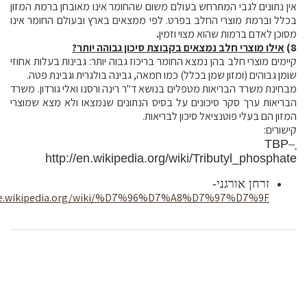
אין נתונים לגבי המתרחש בעולם משום שהחומר אינו מאובחן ברמת המזון
בכלל וברמת מוצרי החלב בפרט. לפי ממצאים בארץ ובעולם החומר אינו
מסוכן לאדם ברמות שהוא מצוי וזמין
.
8)
אילו מוצרי חלב נמצאים בקבוצת סיכון גבוהה יותר?
קיימים מוצרי חלב בהן נמצא החומר בריכוז גבוה יותר: גבינות בעלות אחוזי
שומן גבוהים (ומזון שמן בכלל) כמו חמאה, גבינה בולגרית וגבינת פטה.
מבחינת משרד הבריאות מטפלים בנושא ד"ר רינה ורסנו ואלי גורדון. משרד
הבריאות ערך סקר סיכונים על בסיס הנתונים שנמצאו ולא מצא שמוצרי
המזון הם בעלי פוטנציאל סיכון לבריאות.
קישורים:
TBP
–
http://en.wikipedia.org/wiki/Tributyl_phosphate
זרחן אורגני-
/he.wikipedia.org/wiki/%D7%96%D7%A8%D7%97%D7%9F