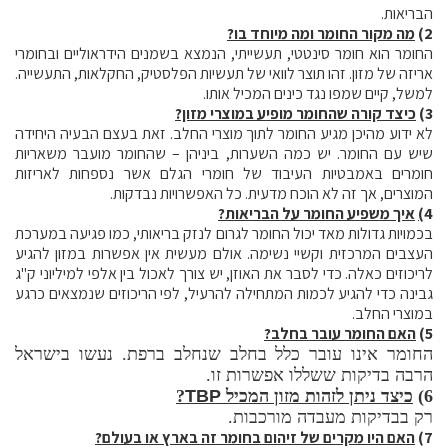
הבריאות.
2)
מה מקור החומר ומה מיוחד בו?
החומר הוא חומר סינטטי, תעשייתי, הנמצא בשמנים הידראוליים ובחומרי
אריזה של מזון. זהו תוצר לוואי של תעשיות הפלסטיק, החקלאות, התעשייה.
למשל, קיים שמפו נגד כינים המכיל אותו.
3)
כיצד קורה שהחומר מופיע במוצרי מזון?
לא ידוע מהיכן מגיע החומר לתוך מוצרי החלב. זאת בעצם הבעיה היחידה
שיש עם החומר. יש כמה השערות, ביניהן – שהחומר מועבר משאריות
חומרים באמבטיות העיבוד של חומרי הגלם אשר נספחות לאריזות
המוצרים, אך זה לא הוכח מדעית. כל האפשרויות נבדקות.
4
)
איך משפיע החומר על הבריאות?
בכמויות גדולות מאד יכול החומר לגרום לנזק בריאותי, כמו פגיעה במערכת
העצבים המרכזית וקשיי נשימה. אולם מעשית אין אפשרות במזון להגיע
לריכוזים כאלה. כדי לסבר את האוזן, יש צורך לאכול בין אלפי למיליוני ק"ג
גבינה כדי להגיע לכמות המתחילה להרעיל, לפי הריכוזים שנמצאים כרגע
במוצרי החלב.
5)
האם החומר עובר בחלב?
החומר אינו עובר כלל בחלב שנחלב ברפת. נעשו בישראל
הרבה בדיקות ששללו אפשרות זו.
6)
כיצד ניתן לזהות מזון המכיל
TBP
?
רק בבדיקות מעבדה מורכבות.
7)
האם היו מקרים של זיהום בחומר זה בארץ או בעולם?