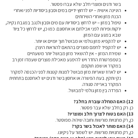
בשר ודגים ומוצרי חלב שלא עברו פסטור.
היגיינה אישית – יש לרחוץ ידיים במים וסבון ביסודיות לפני ואחרי
הכנת מזון ואחרי השירותים
טיפול במזון – יש לרחוץ ביסודיות עם מים וסבון ולנגב במגבת נקייה,
ירקות ופירות לפני אכילתם או אחסונם. כמו כן, יש לרחוץ כל ציוד
שבא במגע עם המזון.
יש להקפיא מזון גולמי או מבושל תוך יומיים או יותר.
יש להקפיד לחמם מוצרים בהתאם להוראות היצרן.
שמירת המזון – אין להשאיר מזון מבושל יותר משעתיים
בטמפרטורת החדר ויש להימנע מאכילת מוצרים שעמדו זמן רב
במקרר או שפג תוקפם.
יש לארוז שאריות מזון מבושל למנות קטנות לפני הכנסה למקרר
נקי ותקין. בעת הפשרה או אחסון בשר ודגים יש לאחסנם בתחתית
המקרר באריזה סגורה.
הפרדה בין מזון גולמי למבושל.
12) האם המחלה עוברת בחלב?
כן. רק בחלב שלא עבר פסטור.
13) האם בטוח לצרוך חלב ומוצריו?
כן, רק מחנויות מורשות וחובה שיהיה מפוסטר.
14) האם מותר לאכול בשר בקר?
כן, רק מחנויות מורשות. יש לשמור על ניקיונו.