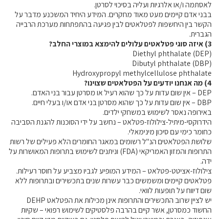
לאסתמה ו/או אלרגיות ועליה בסיכוי לסרטן.
בבני אדם קיימים מעט מאוד מחקרים. המידע היחיד המשכנע מדבר על
הקשר בין היחשפות לפטלאטים לבין פגיעה בהתפתחות מערכת הרבייה
הגברית.
3) איזה סוגי פטלאטים עלולים להימצא במוצרי החלב?
Diethyl phthalate (DEP)
Dibutyl phthalate (DBP)
Hydroxypropyl methylcellulose phthalate
4) מה אנחנו יודעים על הפטלאטים שצוינו?
DEP
– אין שום עדות על כך שהוא רעיל או מסרטן עבור בני האדם.
DBP
– אין שום עדות על כך שהוא מסרטן בני אדם או/ו בעלי חיים.
באירופה נאסר לשימוש במשחקי ילדים.
הידרוקסי-מיתיל-צילולוז-פטלאט – נחשב על ידי הסוכנות להגנת הסביבה
כחומר כימי עם סיכון מינימאלי.
שלושת הפטלאטים הנ"ל רשומים במאגר החומרים הלא פעילים של רשות
התרופות והמזון האמריקאי (
FDA
) וניתנים לשימוש בתרופות המאושרות על
ידה.
צילולוז-אציטט-פטלאט – המידע המופיע לגביו מצביע על חוסר רעילות.
פטלאטים קיימים ומשמשים כבר עשרות שנים בתכשירים ובתרופות ללא
שום דיווח על תופעות לוואי.
יש לציין שרוב התכשירים והתרופות אינן מכילות את הפטלאט
DEHP
החשוד כמסרטן, אשר קיים בהרבה פלסטיקים לשימוש רפואי – שקיות