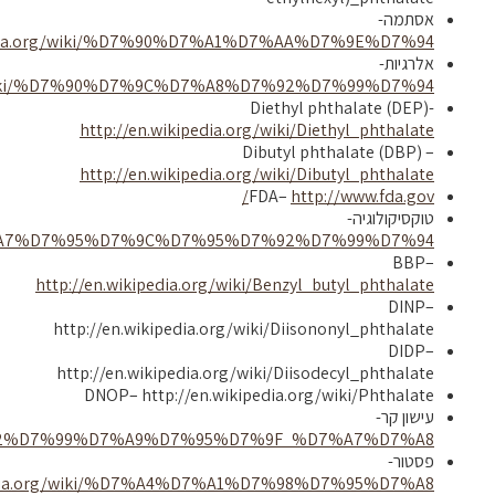
אסתמה-
ipedia.org/wiki/%D7%90%D7%A1%D7%AA%D7%9E%D7%94
אלרגיות-
org/wiki/%D7%90%D7%9C%D7%A8%D7%92%D7%99%D7%94
-Diethyl phthalate (DEP)
http://en.wikipedia.org/wiki/Diethyl_phthalate
Dibutyl phthalate (DBP)
–
http://en.wikipedia.org/wiki/Dibutyl_phthalate
/
FDA
–
http://www.fda.gov
טוקסיקולוגיה-
%D7%A7%D7%95%D7%9C%D7%95%D7%92%D7%99%D7%94
BBP
–
http://en.wikipedia.org/wiki/Benzyl_butyl_phthalate
DINP
–
http://en.wikipedia.org/wiki/Diisononyl_phthalate
DIDP
–
http://en.wikipedia.org/wiki/Diisodecyl_phthalate
DNOP
–
http://en.wikipedia.org/wiki/Phthalate
עישון קר-
/%D7%A2%D7%99%D7%A9%D7%95%D7%9F_%D7%A7%D7%A8
פסטור-
ipedia.org/wiki/%D7%A4%D7%A1%D7%98%D7%95%D7%A8