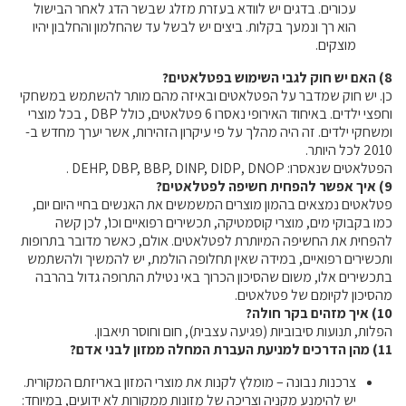
עכורים. בדגים יש לוודא בעזרת מזלג שבשר הדג לאחר הבישול
הוא רך ונמעך בקלות. ביצים יש לבשל עד שהחלמון והחלבון יהיו
מוצקים.
8) האם יש חוק לגבי השימוש בפטלאטים?
כן. יש חוק שמדבר על הפטלאטים ובאיזה מהם מותר להשתמש במשחקי
וחפצי ילדים. באיחוד האירופי נאסרו 6 פטלאטים, כולל
DBP
, בכל מוצרי
ומשחקי ילדים. זה היה מהלך על פי עיקרון הזהירות, אשר יערך מחדש ב-
2010 לכל היותר.
הפטלאטים שנאסרו:
DNOP
,
DEHP, DBP, BBP, DINP, DIDP
.
9) איך אפשר להפחית חשיפה לפטלאטים?
פטלאטים נמצאים בהמון מוצרים המשמשים את האנשים בחיי היום יום,
כמו בקבוקי מים, מוצרי קוסמטיקה, תכשירים רפואיים וכו', לכן קשה
להפחית את החשיפה המיותרת לפטלאטים. אולם, כאשר מדובר בתרופות
ותכשירים רפואיים, במידה שאין תחלופה הולמת, יש להמשיך ולהשתמש
בתכשירים אלו, משום שהסיכון הכרוך באי נטילת התרופה גדול בהרבה
מהסיכון לקיומם של פטלאטים.
10) איך מזהים בקר חולה?
הפלות, תנועות סיבוביות (פגיעה עצבית), חום וחוסר תיאבון.
11) מהן הדרכים למניעת העברת המחלה ממזון לבני אדם?
צרכנות נבונה – מומלץ לקנות את מוצרי המזון באריזתם המקורית.
יש להימנע מקניה וצריכה של מזונות ממקורות לא ידועים, במיוחד: