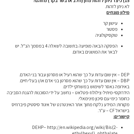
15) כיצד ניתן לזהות מזון (חלב או בשר בקר) מזוהם?
לא ניתן לזהות.
מילון מונחים
עישון קר
פסטור
טוקסיקולוגיה
הפסקה הבאה מופיעה בתשובה לשאלה 4 במסמך הנ"ל. יש
לבאר את המושגים באדום.
DEP – אין שום עדות על כך שהוא רעיל או מסרטן עבור בני האדם.
DBP
– אין שום עדות על כך שהוא מסרטן בני אדם או/ו בעלי חיים.
באירופה נאסר לשימוש במשחקי ילדים.
הידרוקסי-מיתיל-צילולוז-פטלאט – נחשב על ידי הסוכנות להגנת הסביבה
כחומר כימי עם סיכון מינימאלי.
מקורות: המידע נלקח מתוך אתר האינטרנט של איגוד סיסטיק פיברוזיס
בישראל
CF
– ע"ר.
קישורים:
DEHP
–
http://en.wikipedia.org/wiki/Bis(2-
ethylhexyl)_phthalate