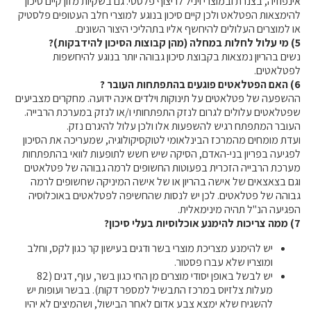
אינפוזיה, בצנרת ובמוצרי ויניל לריצוף פלסטי. גם
בשקיות מזון קיים סיכון
להימצאות הפטלאט ולכן קיים סיכון בנוגע למוצרי חלב העטופים פלסטיק
או למוצרים העלולים להיחשף אליו בתהליכי היצור השונים.
5) מי עלול לחלות במחלה (מהן קבוצות הסיכון להידבקות)?
נשים בהריון נמצאות בקבוצת סיכון גבוהה יותר בנוגע להיחשפות
לפטלאטים.
6) האם הפטלאטים פוגעים בהתפתחות העובר ?
ההשפעה של פטלאטים על תינוקות וילדים אינה ידועה. מחקרים מצביעים
שפטלאטים עלולים לגרום לנזק התפתחותי ו/או לנזק במערכת הרבייה.
העובר המתפתח רגיש להשפעות אלו ולכן עלול להיגרם נזק.
ועדת מומחים מהמרכז הבינלאומי לטוקסיקולוגיה, שמעריכה את הסיכון
לפגיעה בפריון בני-האדם, הסיקה שיש חשש לתופעות לוואי בהתפתחות
מערכת הרבייה הזכרית בפעוטות החשופים לרמה גבוהה של פטלאטים
וגם בצאצאים של אישה בהריון או של אישה המיניקה שחשופים לרמה
גבוהה של פטלאטים. לכן יש לנסות שהחשיפה לפטלאטים באוכלוסיה
הפגיעה הנ"ל תהיה מינימאלית.
7) ממה צריכות להימנע אוכלוסיות בעלי סיכון?
יש להימנע מצריכת מוצרי בשר ודגים בעישון קר כגון לקס, וחלב
ומוצריו שלא עברו פסטור.
יש לבשל באופן יסודי מוצרים מן החי כגון בשר, עוף, דגים (82
מעלות צלזיוס במרכז התבשיל למספר דקות). בבשר ועופות יש
להשגיח שלא ימצא צבע אדום לאחר הבישול, ושהמיצים לא יהיו