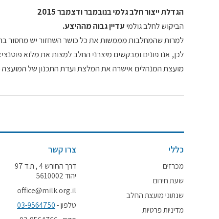
הגדלת ייצור חלב גלמי בנובמבר ודצמבר 2015
הביקוש לחלב גולמי
עדיין גבוה מההיצע.
למרות שהמחלבות מממשות את כל כושר השחזור יש מחסור בחל
לכן, אנו פונים ומבקשים מיצרני החלב למצות את מלוא פוטנצ
מועצת המנהלים אישרה את המלצת ועדת התכנון של המועצה כי על חלב עודף שייוצר
כללי
צרו קשר
מכרזים
דרך החורש 4 , ת.ד 97
יהוד 5610002
שעת חירום
office@milk.org.il
שנתוני מועצת החלב
טלפון -
03-9564750
מדיניות פרטיות