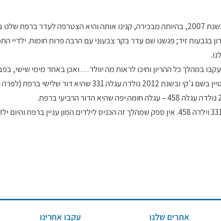
ים בטרקטורון בגבעות זיד; פגשנו שם עדר בקר צבעוני עם הרבה פרות חומות. ילדיי ה
ו.
כעת ישנם ברפת 4 דורות: סבתא רבה 184, סבתא 220 , אמא 331 וילדה 458. אין ספק שמהלך זה הכניס לילדים המון עניין ברפת
אתרים שלנו
עקבו אחרינו