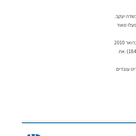
תפעלו מאוד
הזרענו את הפרה 184 עם פר שווצרי חום בשם הוסג'ט; הילדים עקבו במהלך כל ההריון וחיכו לראות מה יוולד… ואכן באחד מימי שישי, בפברואר 2010
נולדה עגלה חומה שמספרה 220. את 220 הזרענו עם פר הולשטיין בשם ג'קי ובשנת 2012 נולדה עגלה 331 שהיא דור שלישי ברפת (לפרה 184). את
 והיום ילדינו עובדים