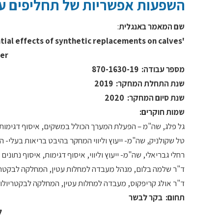
השפעות אפשריות של תחליפים על
שם המאמר באנגלית
:
ial effects of synthetic replacements on calves'
mer
מספר עבודה:
870-1630-19
שנת התחלת המחקר:
2019
שנת סיום המחקר:
2020
שמות חוקרים:
גל פלג, שה"מ – הפעלת המערך הכולל במשקים, איסוף דגימות
טל שקולניק, שה"מ- ייעוץ וליווי המחקר בהיבט בריאות בעלי- ה
רחלי גבריאלי, שה"מ- ייעוץ וליווי, איסוף דגימות, איסוף נתו
ד"ר שלמה בלום, מנהל מעבדה למחלות עטין, המחלקה לבקטריולוג
ד"ר אולג קריפקוס, מעבדה למחלות עטין, המחלקה לבקטריולוגיה,
תחום:
בקר לבשר
ל