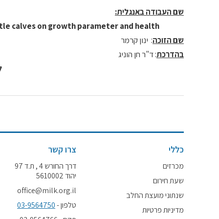
שם העבודה באנגלית:
ttle calves on growth parameter and health.
שם הזוכה
: ינון קרמר
בהדרכת
: ד"ר חן הוניג
ל
כללי
צרו קשר
מכרזים
דרך החורש 4 , ת.ד 97
יהוד 5610002
שעת חירום
office@milk.org.il
שנתוני מועצת החלב
טלפון -
03-9564750
מדיניות פרטיות