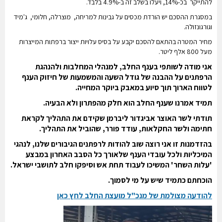
להתייקר בכ-14%, ויעלו בשלב זה ב-4.9% בלבד.
במסגרת ההסכם יש הורדת מכסים על גבינות למריחה, מוצרלה, חלומי, ג'מיד
וגורגונזולה.
מחיר המטרה בהתאם להסכם יקבע על בסיס עלויות ייצור ברפתות המייצרות
מעל 800 אלף ליטר.
אני מודה לשותפי בענף החלב, למנהלי המחלבות ולהנהגת
הרפתנים
על ההבנה של גודל השעה והמשמעות של חיזוק הענף
לטווח הארוך
תוך סיוע במאבק ביוקר המחייה.
תמיד אמרנו שענף החלב הוא חלק מהפתרון ולא הבעיה.
תודתי לשר האוצר אביגדור ליברמן שקידם את התהליך לקראת
חתימה
ולשר החקלאות, עודד פורר, שהוביל את התהליך.
בהזדמנות זו אני רוצה שוב להודות לרפתנים הגיבורים שלנו,
לנהגי
המיכליות ולכל עובדי הענף שלאורך כל הסבב האחרון במבצע
'עלות השחר' המשיכו לעבוד תחת אש וסיפקו חלב לתושבי ישראל.
הוכחתם כתמיד שיש על מי לסמוך.
להודעה מצולמת של מנכ"ל מועצת החלב
לחץ כאן