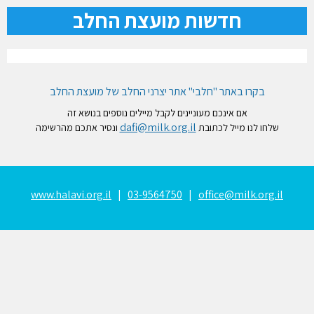
חדשות מועצת החלב
בקרו באתר "חלבי" אתר יצרני החלב של מועצת החלב
אם אינכם מעוניינים לקבל מיילים נוספים בנושא זה
dafi@milk.org.il
שלחו לנו מייל לכתובת
ונסיר אתכם מהרשימה
www.halavi.org.il
|
03-9564750
|
office@milk.org.il