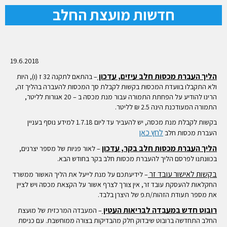
חדשות מועצת החלב
19.6.2018
הליך העברת מכסות חלב עיזים, עדכון
– בהתאם לתקנה 32 ז (ו), היות
ולא התקבלו בוועדת המכסות בקשות לקבלת סך המכסות להעברה בהליך זה,
הרינו להודיע על הפחתת התמורה עבור מנת מכסה ב – 20 אגורות לליטר,
התמורה המעודכנת הינה 2.5 ₪ לליטר.
בקשות לקבלת מנת מכסה, יש להעביר עד ליום 1.7.18 למידע נוסף בעניין
לחץ כאן
העברת מכסות חלב
הליך העברת מכסות חלב בקר, עדכון
– לאור פניות של מספר יצרנים,
בכוונתנו לפרסם הליך להעברת מכסות חלב בקר בחודש הבא.
בקשות לאישור עובד זר
– לידיעתכם על מנת לייעל את הליך האשור ממשרד
החקלאות להעסקת עובד זר, אין צורך לצרף אשור על הקצאת מכסה ויש לציין
את מספר תעודת הזהות/ח.פ של היצרן בלבד.
רובוט חדש במעבדה לבריאות העטין
– המעבדה המרכזית של מועצת
החלב התחדשה ברובוט שיבדוק חלק מהבדיקות בצורה ממוחשבת. עם כניסת