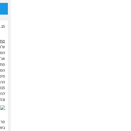
.15
מחי
ש"ח לליטר לעו
מחי
015.
ובהש