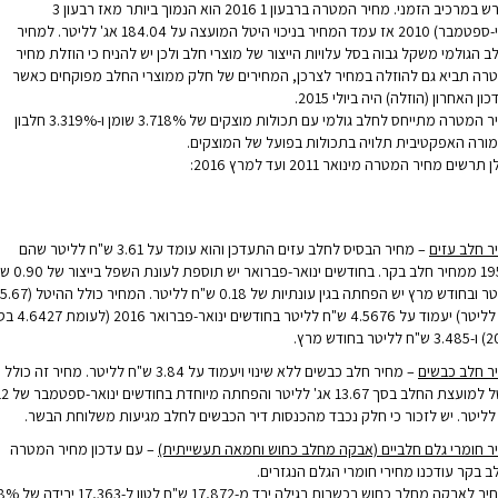
הפרש במרכיב הזמני. מחיר המטרה ברבעון 1 2016 הוא הנמוך ביותר מאז רבעון 3
(יולי-ספטמבר) 2010 אז עמד המחיר בניכוי היטל המועצה על 184.04 אג' לליטר. למחיר
 הגולמי משקל גבוה בסל עלויות הייצור של מוצרי חלב ולכן יש להניח כי הוזלת מחיר
רה תביא גם להוזלה במחיר לצרכן, המחירים של חלק ממוצרי החלב מפוקחים כאשר
ון האחרון (הוזלה) היה ביולי 2015.
מחיר המטרה מתייחס לחלב גולמי עם תכולות מוצקים של 3.718% שומן ו-3.319% חלבון
ורה האפקטיבית תלויה בתכולות בפועל של המוצקים.
תרשים מחיר המטרה מינואר 2011 ועד למרץ 2016:
ר חלב עזים
– מחיר הבסיס לחלב עזים התעדכן והוא עומד על 3.61 ש"ח לליטר שהם
195% ממחיר חלב בקר. בחודשים ינואר-פברו
לליטר ובחודש מרץ יש הפחתה בגין עונתיות של 0.18 ש"ח לליטר. המחיר כולל ההיטל (5.67
אג' לליטר) יעמוד על 4.5676 ש"ח לליטר בחודש
טר בחודש מרץ.
ר חלב כבשים
– מחיר חלב כבשים ללא שינוי ויעמוד על 3.84 ש"ח לליטר. מחיר זה כולל
היטל למועצת החלב בסך 13.67 
 לליטר. יש לזכור כי חלק נכבד מהכנסות דיר הכבשים לחלב מגיעות משלוחת הבשר.
ר חומרי גלם חלביים (אבקה מחלב כחוש וחמאה תעשייתית)
– עם עדכון מחיר המטרה
ב בקר עודכנו מחירי חומרי הגלם הנגזרים.