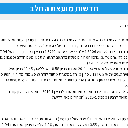
חדשות מועצת החלב
29.12
ר מטרה לחלב בקר
– מחיר המטרה לחלב בקר כולל דמי שירות עודכן ויעמוד ע
מת 1.9533 ברבעון הקודם. ירידה של 6.47 אג' לליטר שהם 3.3%.
המחיר בניכוי ההיטל הוא 1.8506 ש"ח לליטר לעומת 1.9210 ברבעון הקודם, ירידה של 4
אג' לליטר שהם 3.7%. עדכון המחירים נעשה בהתאם לתקנות תכנון משק החלב (מנגנון לעד
רים מזעריים של ליטר חלב).
המחיר מתבסס על ממצאי סקר 2011 ומגלם פריון 18.58 אג' לליטר, 13.45 פריון מצטבר
מינואר 2013 של 6.5% ו-5.13 פריון מיוחד במסגרת מתווה לוקר (3 פעימות מתו
הרביעית תיושם ברבעון 3 2016 ) החל מינואר 2017 יתבסס מחיר המטרה על ממצאי סקר
2
להלן טבלה המרכזת את תחשיב מחיר המטרה לרבעון 1 2016 בהשוואה לרבעון קודם
וואה לרבעון מקביל ב-2015
(המחירים באג' לליטר):
מרבעון 1 2015 ירדו המחירים (בניכוי היטל המועצה) ב-30.40 אג' לליטר כאשר
בשל ירידת מחירי המזון, 3.55 בשל עליית מחירי הבשר, 4.86 עלייה בפריון המחושב ו-3.94