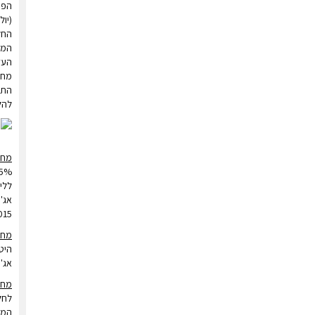
החלב
המט
העדכ
התמ
להלן 
מחי
2015) ו-3.485 ש"ח ללי
מחי
אג'
מחי
לחל