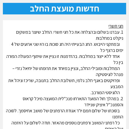
חדשות מועצת החלב
חגי תשרי
1. עברנו בשלום ובהצלחה את כל חגי תשרי. החלב שיוצר במשקים
ניקלט במחלבות
ובמתקני הייבוש. החג הבעייתי היה חג סוכות בו היו שני ארועים של 4
ימים ברצף כל
אחד ללא ייצור במחלבות. בהזדמנות זו נציין את שיתוף הפעולה הפורה
בין כל
המחלבות ומובילי החלב, ונציין במיוחד את תרומתו של יחיאל נזרי –
מנהל לוגיסטיקה
ופרויקטים באגף חלב גלמי, תשלובת החלב בתנובה, שריכז וניהל את
המבצע
הלוגיסטי המורכב.
2. במהלך חול המועד התארחו מנכ"לית המועצה מיכל קראוס
והסמנכ"ל איציק שניידר
בסוכתו של שלום תמם יו"ר אגודת הרפתנים של מושב אחיסמך. לסוכה
הוזמנו
כל רפתני המושב ורפתנים נוספים מהאזור. תודה לשלום על היוזמה
ועל האירוח