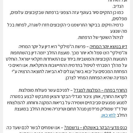
הנדיב.
כמו כן התקיים סיור בעוטף עזה הצפוני ברפתות שבקיבוצים: עלומים,
מפלסים,
כרמיה וזיקים. בביקור התרשמנו כי הקיבוצים חזרו לשגרה, לפחות בכל
מה שנוגע
לניהול השוטף של הרפתות.
דיון בנושא יוקר המחיה
–
פרשת ה"מילקי" היא דיון על יוקר המחיה
וה"מילקי" הינו סמל ולא יותר מכך. מועצת החלב יזמה דיון בהשתתפות
התנועות הקיבוציות והמושביות ביחד עם התאחדות חקלאי ישראל. הוחלט
על מהלך הסברתי לטיפול בתדמית ההתיישבות והחקלאות. אנו רואים כי
הפחתת המכסים על יבוא בשר/עגלים לא הביאה לתוצאה הרצויה ע"י
המדינה שהיא הפחתת המחיר לצרכן.
החורף בפתח – המלצות למגדל
–
לפניכם עשר פעולות מומלצות
לקראת החורף, אותן ציבור מגדלי הבקר והצאן מתבקש לבצע במטרה
למנוע מפגעים סביבתיים ושמירה על בריאות המקנה ורווחתו. להמלצותיו
של ד"ר שמוליק פרידמן מנהל תחום וטרינריה ואיכות החלב במועצת
החלב
לחץ כאן.
כנס מדעי הבקר באשקלון – נרשמת?
– אנו שמחים לבשר לכם שעד כה