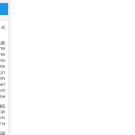
.15
יום 
וטרי
אורג
הפס
מתו
רק 
חלב 
לאח
להס
את 
משר
מבר
הרב
צריכ
נוה