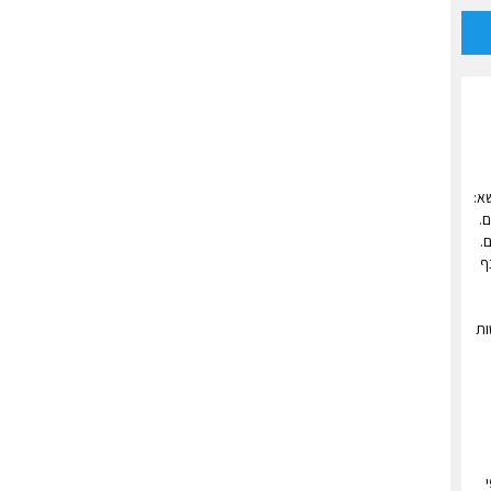
א:
.
.
ף
ות