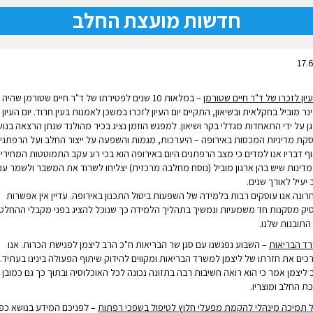
חדשות מועצת החלב
17.6
עיון לזכרו של ד"ר חיים שטורמן
– במלאות 10 שנים לפטירתו של ד"ר חיים שטורמן שהיה
נר מוביל בחקלאית ובשיאון, התקיים יום העיון לזכרו במשכן לאמנות בעין חרוד. יום העיון
ן על ידי התאחדות מגדלי בקר ושיאון. למפגש הוזמן נציג בכיר מהולנד שנתן הרצאה בנוש
קת מדיניות המכסות באירופה – היערכות, מגמות והשפעה על ייצור החלב ועל הרפתנים
ף דבריו אנו למדים כי מצב הרפתנים היום באירופה הוא בכי רע עקב התמוטטות המחירים
מדינות שיש בהן ארגון מוביל (נוסח מחלבה מרכזית) יצליחו לשרוד את המשבר ולשמר ענ
יעיל לאורך שנים.
רונה אנו עוסקים רבות בלמידה של השפעות ביטול התכנון באירופה. עדיין אין אפשרות
יק מסקנות חד משמעיות ונמשיך בתהליך הלמידה כך שנוכל להציג בפני מקבלי ההחלט
התובנות שלנו.
ד הבריאות
– השבוע נפגשנו עם סגן שר הבריאות ח"כ הרב ליצמן לפגישת הכרות. אנו
כים את חזרתו של ליצמן למשרד הבריאות ומקווים להידוק שיתוף הפעולה בינינו בעתיד.
 ליצמן אמר כי הוא רואה חשיבות רבה בתזונה נכונה לכל האוכלוסיה ובתוך כך גם כמובן
ת החלב ומוצריו.
ל תמיכה מינהלי להקמת מפעלי חלוץ לטיפול בשפכי רפתות
– לפניכם המידע בנושא כפי