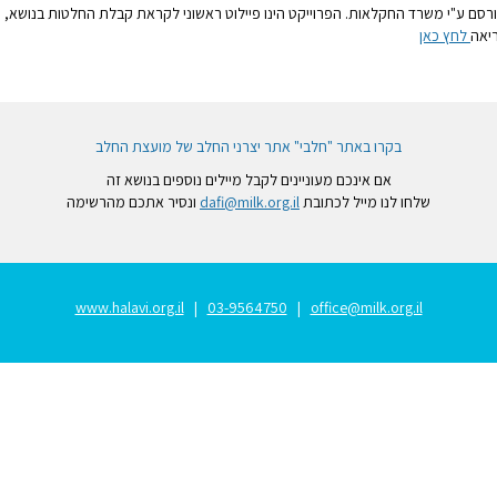
רסם ע"י משרד החקלאות. הפרוייקט הינו פיילוט ראשוני לקראת קבלת החלטות בנושא,
יאה
לחץ כאן
בקרו באתר "חלבי" אתר יצרני החלב של מועצת החלב
אם אינכם מעוניינים לקבל מיילים נוספים בנושא זה
שלחו לנו מייל לכתובת
dafi@milk.org.il
ונסיר אתכם מהרשימה
www.halavi.org.il
|
03-9564750
|
office@milk.org.il