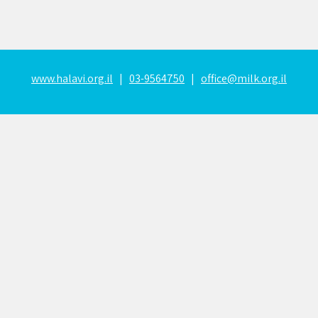
www.halavi.org.il
|
03-9564750
|
office@milk.org.il