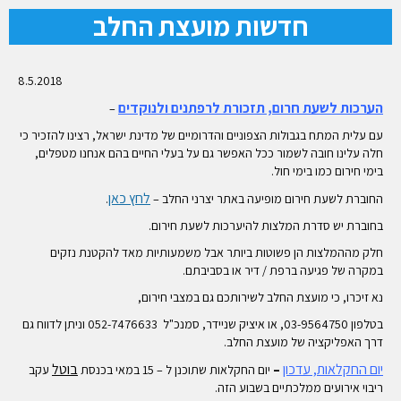
חדשות מועצת החלב
8.5.2018
הערכות לשעת חרום, תזכורת לרפתנים ולנוקדים
–
עם עלית המתח בגבולות הצפוניים והדרומיים של מדינת ישראל, רצינו להזכיר כי
חלה עלינו חובה לשמור ככל האפשר גם על בעלי החיים בהם אנחנו מטפלים,
בימי חירום כמו בימי חול.
לחץ כאן
החוברת לשעת חירום מופיעה באתר יצרני החלב –
.
בחוברת יש סדרת המלצות להיערכות לשעת חירום.
חלק מההמלצות הן פשוטות ביותר אבל משמעותיות מאד להקטנת נזקים
במקרה של פגיעה ברפת / דיר או בסביבתם.
נא זיכרו, כי מועצת החלב לשירותכם גם במצבי חירום,
בטלפון 03-9564750, או איציק שניידר, סמנכ"ל 052-7476633 וניתן לדווח גם
דרך האפליקציה של מועצת החלב.
יום החקלאות, עדכון
–
בוטל
יום החקלאות שתוכנן ל – 15 במאי בכנסת
עקב
ריבוי אירועים ממלכתיים בשבוע הזה.