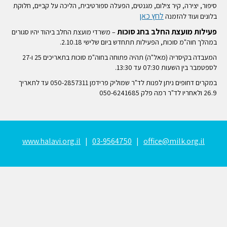
סיפור, יצירה, קיר צילום, מגנטים, הפעלה ספורטיבית, הליכה על קביים, חלוקת
לחץ כאן
בלונים ועוד להזמנה
פעילות מועצת החלב בחג סוכות
– משרדי מועצת החלב ביהוד יהיו סגורים
במהלך חוה"מ סוכות, הפעילות תתחדש ביום שלישי 2.10.18.
המעבדה בקיסריה (מאל"ה) תהיה פתוחה בחוה"מ סוכות בתאריכים 25 ו-27
לספטמבר בין השעות 07:30 עד 13:30.
במקרים דחופים ניתן לפנות לד"ר שמוליק פרידמן 050-2857311 עד לתאריך
26.9 ולאחריו לד"ר רמה פלק 050-6241685
www.halavi.org.il
|
03-9564750
|
office@milk.org.il