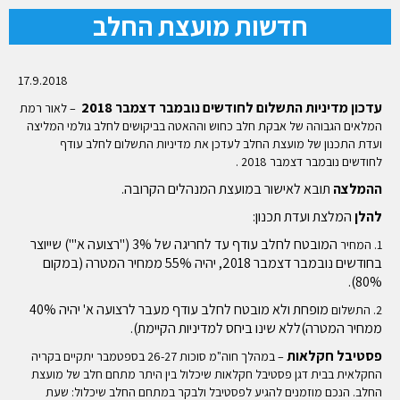
חדשות מועצת החלב
17.9.2018
עדכון מדיניות התשלום לחודשים נובמבר דצמבר 2018
– לאור רמת
המלאים הגבוהה של אבקת חלב כחוש וההאטה בביקושים לחלב גולמי המליצה
ועדת התכנון של מועצת החלב לעדכן את מדיניות התשלום לחלב עודף
לחודשים נובמבר דצמבר 2018 .
ההמלצה
תובא
לאישור
במועצת
המנהלים
הקרובה
.
להלן
המלצת
ועדת
תכנון
:
המובטח
לחלב
עודף
עד
לחריגה
של
3% ("רצועה
א'")
שייוצר
1. המחיר
בחודשים
נובמבר
דצמבר 2018, יהיה
55%
ממחיר
המטרה
(במקום
80%).
מופחת
ולא
מובטח
לחלב
עודף
מעבר
לרצועה
א'
יהיה
40%
2. התשלום
ממחיר
המטרה
)
ללא
שינו
ביחס
למדיניות
הקיימת).
פסטיבל חקלאות
– במהלך חוה"מ סוכות 26-27 בספטמבר יתקיים בקריה
החקלאית בבית דגן פסטיבל חקלאות שיכלול בין היתר מתחם חלב של מועצת
החלב. הנכם מוזמנים להגיע לפסטיבל ולבקר במתחם החלב שיכלול: שעת