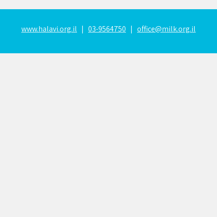
www.halavi.org.il
|
03-9564750
|
office@milk.org.il