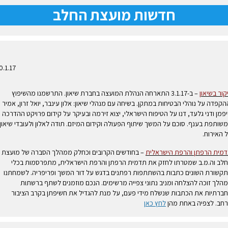
חדשות מועצת החלב
10.1.17
קור בשיאון
– ב-3.1.17 התארחה הנהלת המועצה בחברת שיאון. התרשמנו מהשיפוץ
הקפדה על נוהלי הבטיחות במתקן. בשיחה עם מנהלי שיאון: אלון עינבר, יואל זרון, אמיר
פמן ודני גלעד, דנו על הטיפוח הישראלי, יצוא זירמה ובעיקר על קידום פרויקט ההדרכה
שותפת בענף. סוכם על המשך שיתוף הפעולה וקידום המיזם. תודה לאלון ולעובדי שיאון
 האירוח.
מית הרפתן והרפת הישראלית
– בחודשים הקרובים וכחלק ממהלך הסברה של מועצת
לב וה.מ.ב שמטרתו לחזק את תדמית הרפתן והרפת הישראלית, מתפרסמות בכלי
קשורת השונים כתבות בהשתתפות רפתנים בדגש על דור המשך ופריפריה. לשמחתנו
הלך זוכה להצלחה ומניב נתוני צפייה מרשימים. הנכם מוזמנים לשתף ברשתות
ברתיות את הכתבות שנשלח מידי פעם, על מנת להגדיל את חשיפתן בקרב הציבור
חב. לצפיה באחת מהן
לחץ כאן