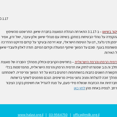
10.1.17
קור בשיאון
– ב-3.1.17 התארחה הנהלת המועצה בחברת שיאון. התרשמנו מהשיפוץ
הקפדה על נוהלי הבטיחות במתקן. בשיחה עם מנהלי שיאון: אלון עינבר, יואל זרון, אמיר
פמן ודני גלעד, דנו על הטיפוח הישראלי, יצוא זירמה ובעיקר על קידום פרויקט ההדרכה
שותפת בענף. סוכם על המשך שיתוף הפעולה וקידום המיזם. תודה לאלון ולעובדי שיאון
 האירוח.
מית הרפתן והרפת הישראלית
– בחודשים הקרובים וכחלק ממהלך הסברה של מועצת
לב וה.מ.ב שמטרתו לחזק את תדמית הרפתן והרפת הישראלית, מתפרסמות בכלי
קשורת השונים כתבות בהשתתפות רפתנים בדגש על דור המשך ופריפריה. לשמחתנו
הלך זוכה להצלחה ומניב נתוני צפייה מרשימים. הנכם מוזמנים לשתף ברשתות
ברתיות את הכתבות שנשלח מידי פעם, על מנת להגדיל את חשיפתן בקרב הציבור
חב. לצפיה באחת מהן
לחץ כאן
www.halavi.org.il
|
03-9564750
|
office@milk.org.il